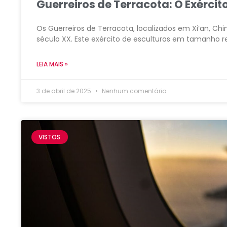
​Guerreiros de Terracota: O Exérci
Os Guerreiros de Terracota, localizados em Xi’an, Ch
século XX. Este exército de esculturas em tamanho r
LEIA MAIS »
3 de abril de 2025
Nenhum comentário
VISTOS