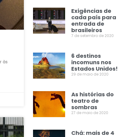
Exigências de
cada país para
entrada de
brasileiros
7 de setembro de 2020
6 destinos
incomuns nos
r às
Estados Unidos!
29 de maio de 2020
As histórias do
teatro de
sombras
27 de maio de 2020
Chá: mais de 4