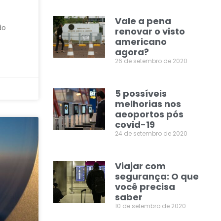
Vale a pena
do
renovar o visto
americano
agora?
26 de setembro de 2020
5 possíveis
melhorias nos
aeoportos pós
covid-19
24 de setembro de 2020
Viajar com
segurança: O que
você precisa
saber
10 de setembro de 2020