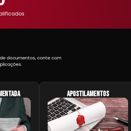
0
alificados
ção de documentos, conte com
plicações.
mentada
Apostilamentos