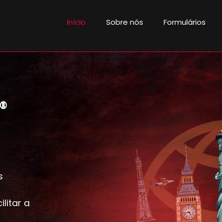
Início
Sobre nós
Formulários
®
s
litar a