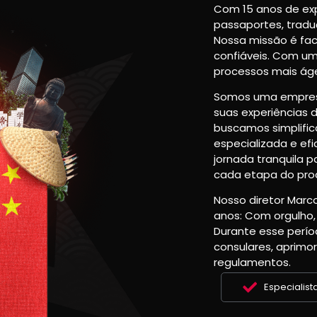
Com 15 anos de exp
passaportes, tradu
Nossa missão é faci
confiáveis. Com u
processos mais áge
Somos uma empresa 
suas experiências d
buscamos simplific
especializada e ef
jornada tranquila p
cada etapa do pro
Nosso diretor Marco
anos: Com orgulho,
Durante esse perío
consulares, aprim
regulamentos.
Especialist