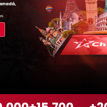
Canadá,
s.