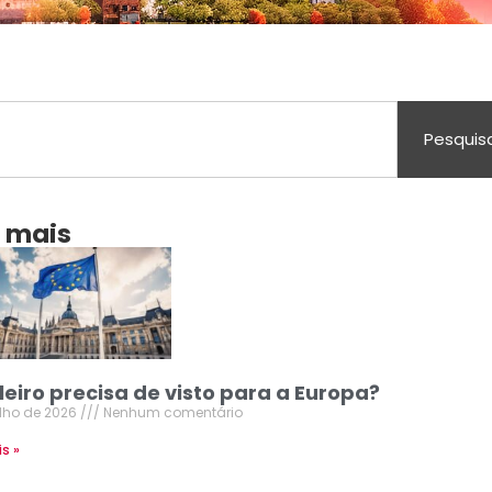
Pesquis
a mais
leiro precisa de visto para a Europa?
ulho de 2026
Nenhum comentário
is »