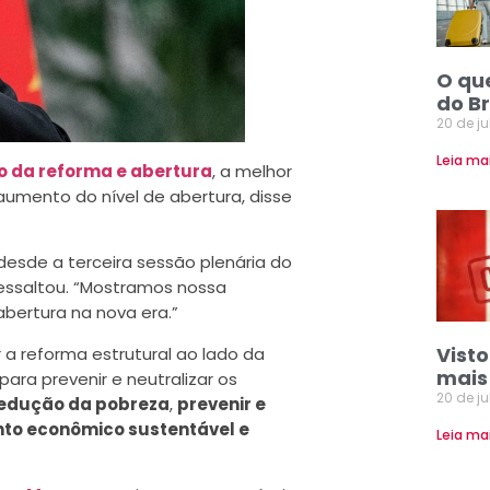
O qu
do Br
20 de j
Leia ma
io da reforma e abertura
, a melhor
aumento do nível de abertura, disse
desde a terceira sessão plenária do
ressaltou. “Mostramos nossa
bertura na nova era.”
Vist
 a reforma estrutural ao lado da
mais
ara prevenir e neutralizar os
20 de j
redução da pobreza
,
prevenir e
to econômico sustentável e
Leia ma