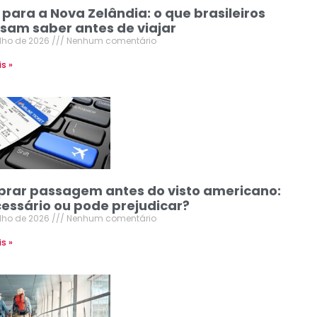
 para a Nova Zelândia: o que brasileiros
isam saber antes de viajar
ulho de 2026
Nenhum comentário
is »
rar passagem antes do visto americano:
cessário ou pode prejudicar?
ulho de 2026
Nenhum comentário
is »