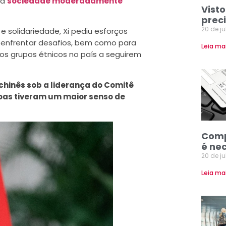
ma
sociedade moderadamente
Visto
prec
20 de j
e solidariedade, Xi pediu esforços
enfrentar desafios, bem como para
Leia ma
os grupos étnicos no país a seguirem
chinês sob a liderança do Comitê
oas tiveram um maior senso de
Comp
é ne
20 de j
Leia ma