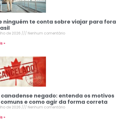
e ninguém te conta sobre viajar para fora
asil
ulho de 2026
Nenhum comentário
is »
o canadense negado: entenda os motivos
 comuns e como agir da forma correta
ulho de 2026
Nenhum comentário
is »