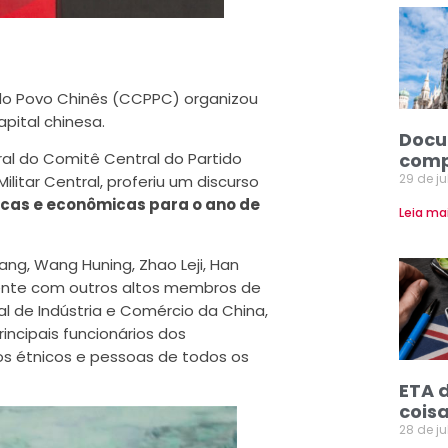
 do Povo Chinês (CCPPC) organizou
capital chinesa.
Docu
al do Comitê Central do Partido
comp
29 de j
itar Central, proferiu um discurso
icas e econômicas para o ano de
Leia ma
ang, Wang Huning, Zhao Leji, Han
ente com outros altos membros de
l de Indústria e Comércio da China,
incipais funcionários dos
s étnicos e pessoas de todos os
ETA 
coisa
28 de j