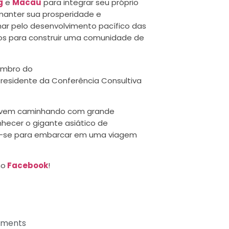
g
e
Macau
para integrar seu próprio
manter sua prosperidade e
har pelo desenvolvimento pacífico das
os para construir uma comunidade de
embro do
esidente da Conferência Consultiva
na vem caminhando com grande
nhecer o gigante asiático de
-se para embarcar em uma viagem
no
Facebook
!
ments