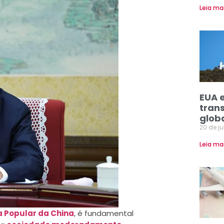
Leia ma
EUA 
tran
glob
20 de j
Leia ma
a Popular da China
, é fundamental