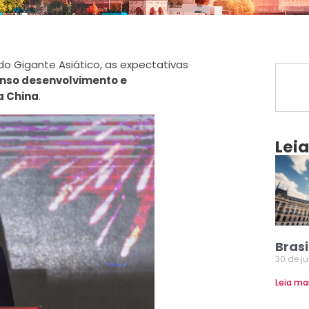
 do Gigante Asiático, as expectativas
nso desenvolvimento e
a China
.
Lei
Brasi
30 de j
Leia ma