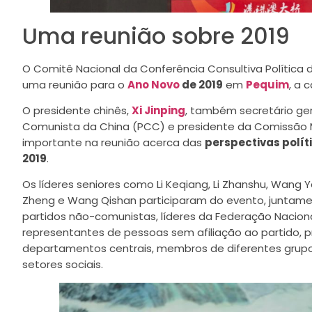
Uma reunião sobre 2019
O Comitê Nacional da Conferência Consultiva Política
uma reunião para o
Ano Novo
de 2019
em
Pequim
, a 
O presidente chinês,
Xi Jinping
, também secretário ger
Comunista da China (PCC) e presidente da Comissão Mil
importante na reunião acerca das
perspectivas polít
2019
.
Os líderes seniores como Li Keqiang, Li Zhanshu, Wang Y
Zheng e Wang Qishan participaram do evento, juntam
partidos não-comunistas, líderes da Federação Naciona
representantes de pessoas sem afiliação ao partido, pr
departamentos centrais, membros de diferentes grupo
setores sociais.