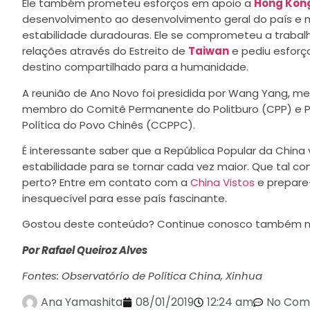
Ele também prometeu esforços em apoio a
Hong Kon
desenvolvimento ao desenvolvimento geral do país e 
estabilidade duradouras. Ele se comprometeu a trabal
relações através do Estreito de
Taiwan
e pediu esforç
destino compartilhado para a humanidade.
A reunião de Ano Novo foi presidida por Wang Yang, m
membro do Comitê Permanente do Politburo (CPP) e Pr
Política do Povo Chinês (CCPPC).
É interessante saber que a República Popular da Chi
estabilidade para se tornar cada vez maior. Que tal co
perto? Entre em contato com a
China Vistos
e prepare
inesquecível para esse país fascinante.
Gostou deste conteúdo? Continue conosco também 
Por Rafael Queiroz Alves
Fontes: Observatório de Política China, Xinhua
Ana Yamashita
08/01/2019
12:24 am
No Com