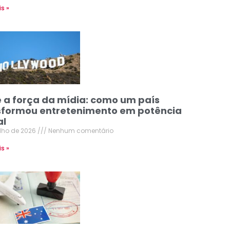
is »
e a força da mídia: como um país
sformou entretenimento em potência
al
ulho de 2026
Nenhum comentário
is »