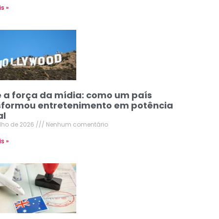
is »
e a força da mídia: como um país
sformou entretenimento em potência
al
ulho de 2026
Nenhum comentário
is »