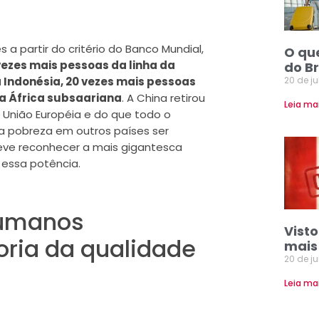
a partir do critério do Banco Mundial,
O qu
ezes mais pessoas da linha da
do Br
20 de j
a Indonésia, 20 vezes mais pessoas
 a África subsaariana
. A China retirou
Leia ma
União Européia e do que todo o
da pobreza em outros países ser
eve reconhecer a mais gigantesca
essa potência.
humanos
Vist
oria da qualidade
mais
20 de j
Leia ma