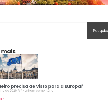
Pesquis
a mais
leiro precisa de visto para a Europa?
ulho de 2026
Nenhum comentário
is »