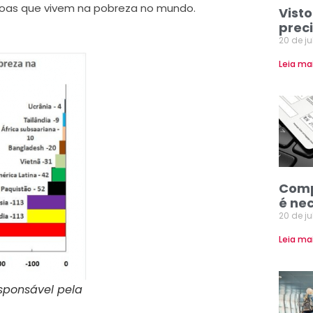
soas que vivem na pobreza no mundo.
Visto
prec
20 de j
Leia ma
Comp
é ne
20 de j
Leia ma
sponsável pela