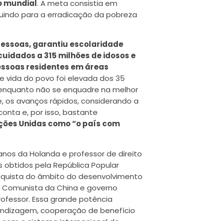
o mundial
. A meta consistia em
buindo para a erradicação da pobreza
pessoas, garantiu escolaridade
cuidados a 315 milhões de idosos e
pessoas residentes em áreas
e vida do povo foi elevada dos 35
 enquanto não se enquadre na melhor
, os avanços rápidos, considerando a
conta e, por isso, bastante
ações Unidas como “o país com
manos da Holanda e professor de direito
s obtidos pela República Popular
nquista do âmbito do desenvolvimento
do Comunista da China e governo
rofessor. Essa grande potência
rendizagem, cooperação de benefício