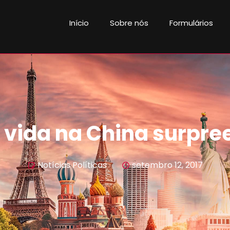
Início
Sobre nós
Formulários
 vida na China surpr
Notícias Políticas
setembro 12, 2017