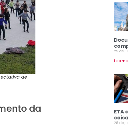
Docu
comp
29 de j
Leia ma
pectativa de
mento da
ETA 
coisa
28 de j