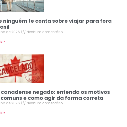
e ninguém te conta sobre viajar para fora
asil
ulho de 2026
Nenhum comentário
is »
o canadense negado: entenda os motivos
 comuns e como agir da forma correta
ulho de 2026
Nenhum comentário
is »