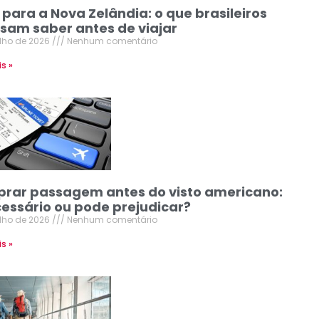
 para a Nova Zelândia: o que brasileiros
isam saber antes de viajar
ulho de 2026
Nenhum comentário
is »
rar passagem antes do visto americano:
cessário ou pode prejudicar?
ulho de 2026
Nenhum comentário
is »