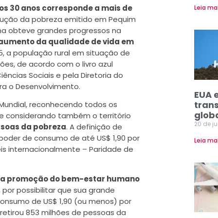
mos 30 anos corresponde a mais de
Leia ma
redução da pobreza emitido em Pequim
hina obteve grandes progressos na
aumento da qualidade de vida em
015, a população rural em situação de
ões, de acordo com o livro azul
ncias Sociais e pela Diretoria do
ra o Desenvolvimento.
EUA 
tran
 Mundial, reconhecendo todos os
glob
 e considerando também o território
20 de j
essoas da pobreza
. A definição de
oder de consumo de até US$ 1,90 por
Leia ma
is internacionalmente – Paridade de
a a promoção do bem-estar humano
, por possibilitar que sua grande
consumo de US$ 1,90 (ou menos) por
 retirou 853 milhões de pessoas da