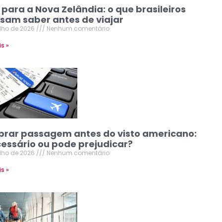
 para a Nova Zelândia: o que brasileiros
isam saber antes de viajar
ulho de 2026
Nenhum comentário
is »
rar passagem antes do visto americano:
cessário ou pode prejudicar?
ulho de 2026
Nenhum comentário
is »