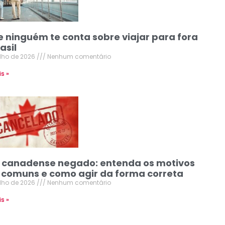
e ninguém te conta sobre viajar para fora
asil
ulho de 2026
Nenhum comentário
is »
o canadense negado: entenda os motivos
 comuns e como agir da forma correta
ulho de 2026
Nenhum comentário
is »