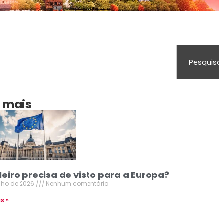
Pesquis
a mais
leiro precisa de visto para a Europa?
ulho de 2026
Nenhum comentário
is »