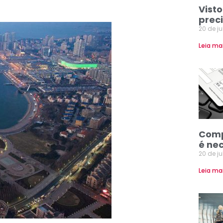
Visto
prec
20 de j
Leia ma
Comp
é ne
20 de j
Leia ma