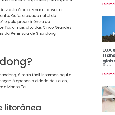
Leia ma
do vento à beira-mar e provar a
nte. Qufu, a cidade natal de
io” e pela proeminência do
e Tai, o mais alto das Cinco Grandes
rais da Península de Shandong
EUA 
tran
ndong?
glob
20 de j
Leia ma
andong, é mais fácil listarmos aqui o
eção é apenas a cidade de Tai’an,
: o Monte Tai.
 litorânea