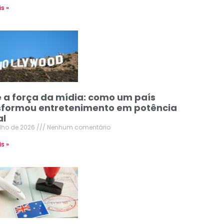
is »
e a força da mídia: como um país
sformou entretenimento em potência
al
ulho de 2026
Nenhum comentário
is »