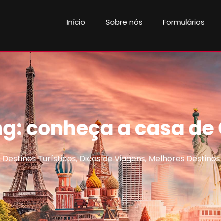
Início
Sobre nós
Formulários
g: conheça a casa de 
,
Destinos Turísticos
,
Dicas de Viagens
,
Melhores Destinos