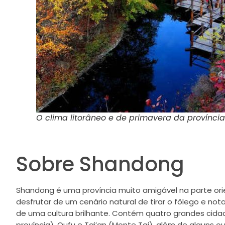
O clima litorâneo e de primavera da provínc
Sobre Shandong
Shandong é uma província muito amigável na parte ori
desfrutar de um cenário natural de tirar o fôlego e not
de uma cultura brilhante. Contém quatro grandes cidad
província), Qufu e Tai’an (Monte Tai), além de alguns o