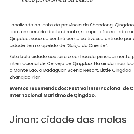
Visão panorâmica da cidade
Localizada ao leste da província de Shandong, Qingdao 
com um cenário deslumbrante, sempre oferecendo mui
Qingdao, você se sentirá como se tivesse entrado por e
cidade tem o apelido de “Suíça do Oriente”.
Esta bela cidade costeira é conhecida principalmente p
Internacional de Cerveja de Qingdao. Há ainda mais lug
o Monte Lao, o Badaguan Scenic Resort, Little Qingdao I
Zhanqiao Pier.
Eventos recomendados: Festival Internacional de C
Internacional Marítimo de Qingdao.
Jinan: cidade das molas