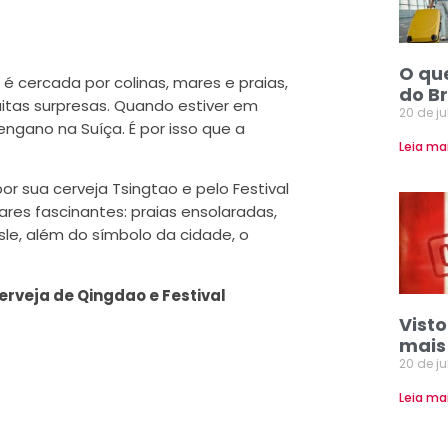
O qu
é cercada por colinas, mares e praias,
do Br
tas surpresas. Quando estiver em
20 de j
ngano na Suíça. É por isso que a
Leia ma
or sua cerveja Tsingtao e pelo Festival
ares fascinantes: praias ensolaradas,
sle, além do símbolo da cidade, o
erveja de Qingdao e Festival
Vist
mais
20 de j
Leia ma