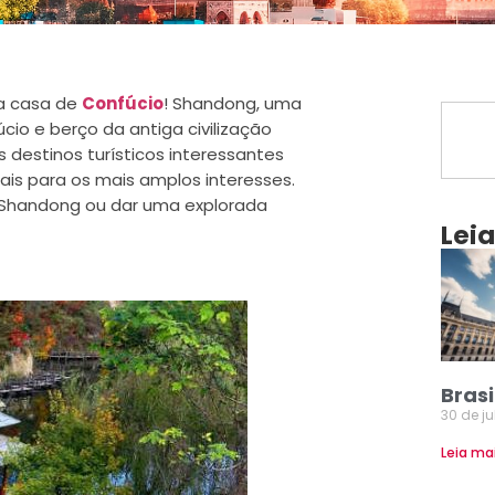
 a casa de
Confúcio
! Shandong, uma
úcio e berço da antiga civilização
 destinos turísticos interessantes
iais para os mais amplos interesses.
e Shandong ou dar uma explorada
Lei
Brasi
30 de j
Leia ma