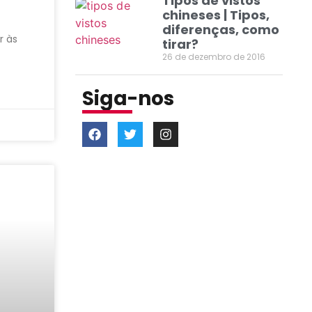
Tipos de vistos
chineses | Tipos,
diferenças, como
r às
tirar?
26 de dezembro de 2016
Siga-nos