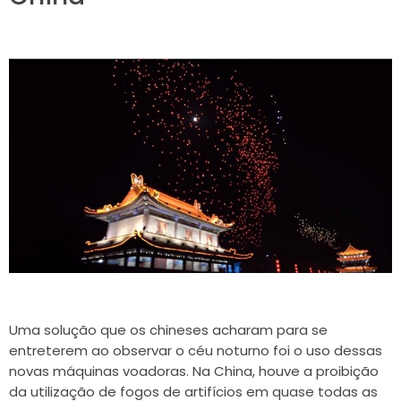
Uma solução que os chineses acharam para se
entreterem ao observar o céu noturno foi o uso dessas
novas máquinas voadoras. Na China, houve a proibição
da utilização de fogos de artifícios em quase todas as