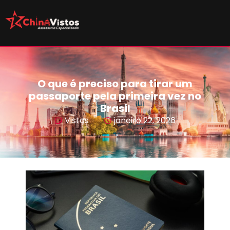
O que é preciso para tirar um
passaporte pela primeira vez no
Brasil
Vistos
janeiro 22, 2026