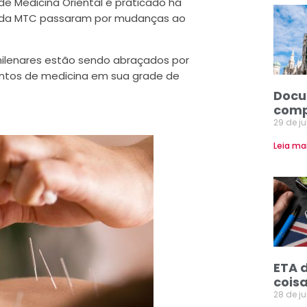
o de Medicina Oriental é praticado há
as da MTC passaram por mudanças ao
ilenares estão sendo abraçados por
ntos de medicina em sua grade de
Docu
comp
29 de j
Leia ma
ETA 
coisa
28 de j