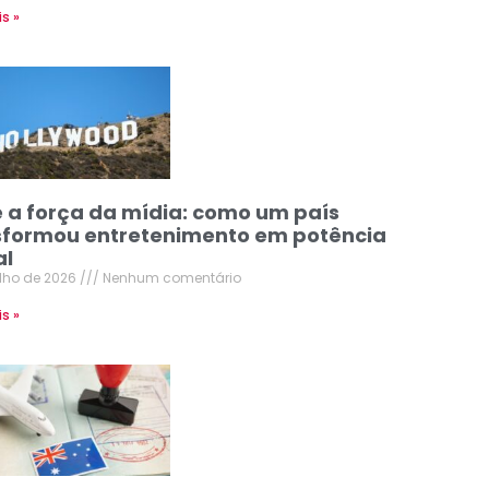
is »
e a força da mídia: como um país
sformou entretenimento em potência
al
ulho de 2026
Nenhum comentário
is »