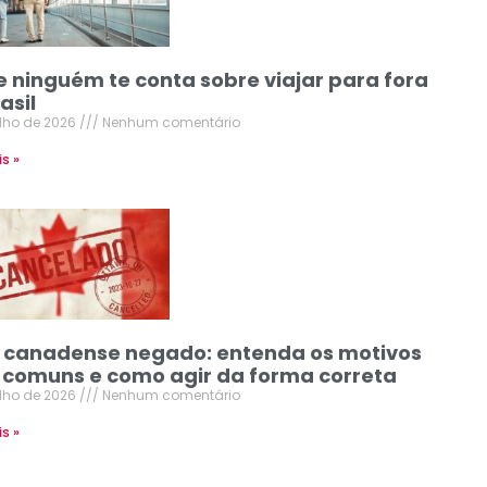
e ninguém te conta sobre viajar para fora
asil
ulho de 2026
Nenhum comentário
is »
o canadense negado: entenda os motivos
 comuns e como agir da forma correta
ulho de 2026
Nenhum comentário
is »