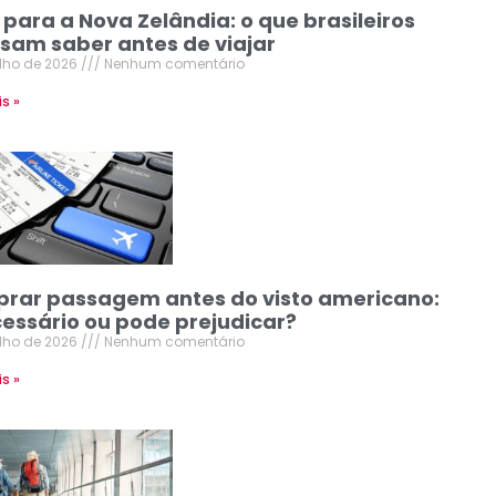
 para a Nova Zelândia: o que brasileiros
isam saber antes de viajar
ulho de 2026
Nenhum comentário
is »
rar passagem antes do visto americano:
cessário ou pode prejudicar?
ulho de 2026
Nenhum comentário
is »