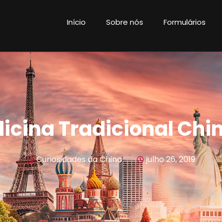
Início
Sobre nós
Formulários
icina Tradicional Chi
Curiosidades da China
julho 26, 2019