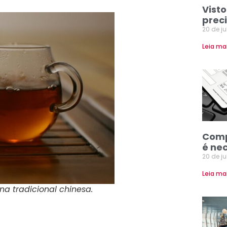
Visto
prec
20 de j
Leia ma
Comp
é ne
20 de j
Leia ma
a tradicional chinesa.