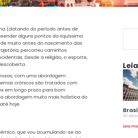
hina (datando do período antes de
reender alguns pontos da riquíssima
desde muito antes do nascimento das
ajetória, percorreu caminhos
dentais. Desde a religião, o esporte,
Lei
descoberta.
lagrosas, com uma abordagem
blemas crônicos são tratados com
os em longo prazo para bom
uma abordagem muito mais holística do
até hoje.
Brasi
30 de j
Leia ma
dêmico, que vou acumulando-se ao