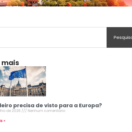
Pesquis
a mais
leiro precisa de visto para a Europa?
ulho de 2026
Nenhum comentário
is »