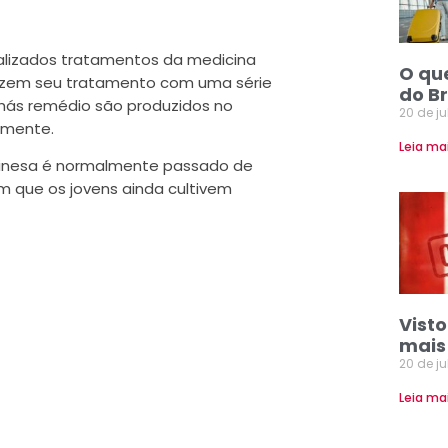
ealizados tratamentos da medicina
O qu
fazem seu tratamento com uma série
do Br
chás remédio são produzidos no
20 de j
lmente.
Leia ma
chinesa é normalmente passado de
m que os jovens ainda cultivem
Vist
mais
20 de j
Leia ma