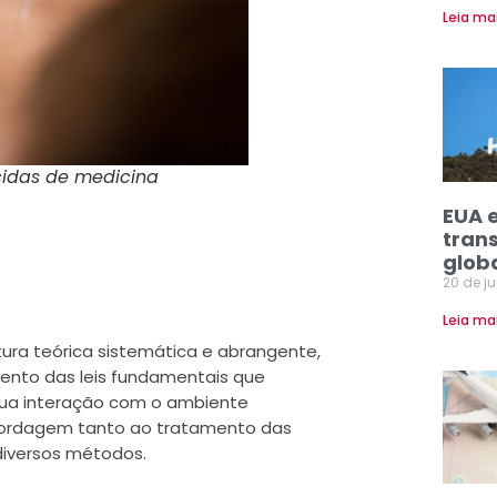
Leia ma
idas de medicina
EUA 
tran
glob
20 de j
Leia ma
ra teórica sistemática e abrangente,
ento das leis fundamentais que
ua interação com o ambiente
abordagem tanto ao tratamento das
iversos métodos.