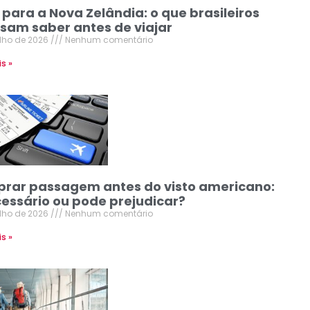
 para a Nova Zelândia: o que brasileiros
isam saber antes de viajar
ulho de 2026
Nenhum comentário
is »
rar passagem antes do visto americano:
cessário ou pode prejudicar?
ulho de 2026
Nenhum comentário
is »