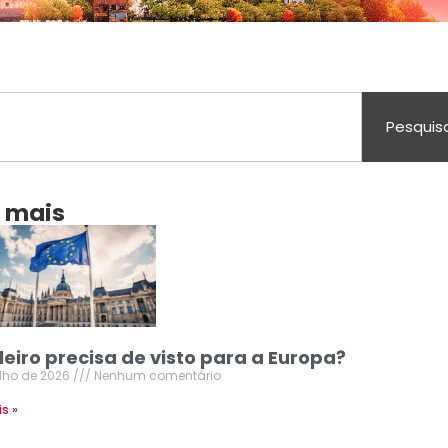
Pesquis
a mais
leiro precisa de visto para a Europa?
ulho de 2026
Nenhum comentário
is »