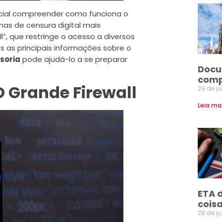
cial compreender como funciona o
mas de censura digital mais
, que restringe o acesso a diversos
os as principais informações sobre o
soria
pode ajudá-lo a se preparar
Docu
comp
O Grande Firewall
29 de j
Leia ma
ETA 
coisa
28 de j