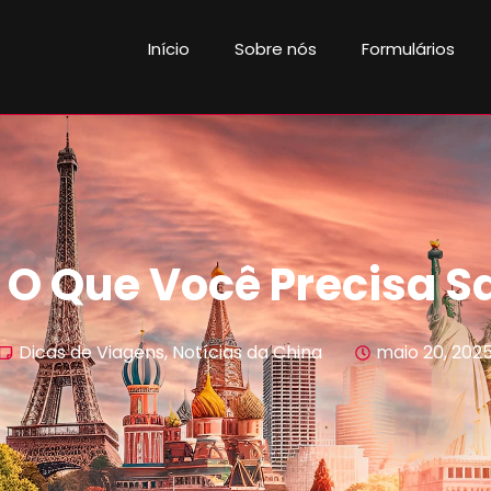
Início
Sobre nós
Formulários
a: O Que Você Precisa S
Dicas de Viagens
,
Notícias da China
maio 20, 202