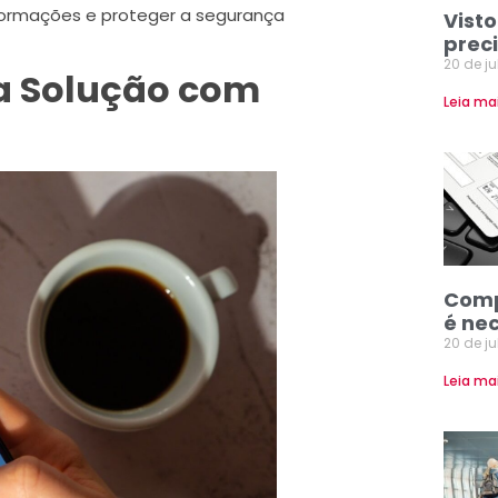
informações e proteger a segurança
Visto
prec
20 de j
ma Solução com
Leia ma
Comp
é ne
20 de j
Leia ma