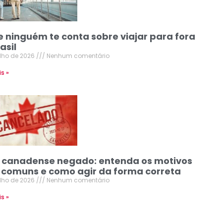
e ninguém te conta sobre viajar para fora
asil
ulho de 2026
Nenhum comentário
is »
o canadense negado: entenda os motivos
 comuns e como agir da forma correta
ulho de 2026
Nenhum comentário
is »