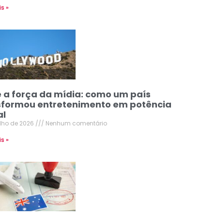
is »
e a força da mídia: como um país
sformou entretenimento em potência
al
ulho de 2026
Nenhum comentário
is »