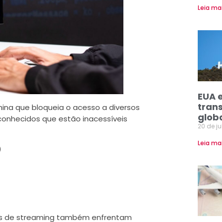
Leia ma
EUA 
tran
China que bloqueia o acesso a diversos
glob
s conhecidos que estão inacessíveis
20 de j
Leia ma
)
ços de streaming também enfrentam