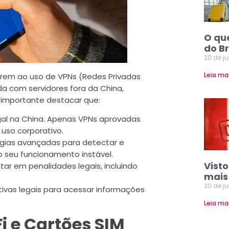
O qu
do Br
20 de j
Leia ma
orrem ao uso de VPNs (Redes Privadas
da com servidores fora da China,
 importante destacar que:
egal na China. Apenas VPNs aprovadas
 uso corporativo.
ogias avançadas para detectar e
o seu funcionamento instável.
Vist
tar em penalidades legais, incluindo
mais
20 de j
nativas legais para acessar informações
Leia ma
Fi e Cartões SIM