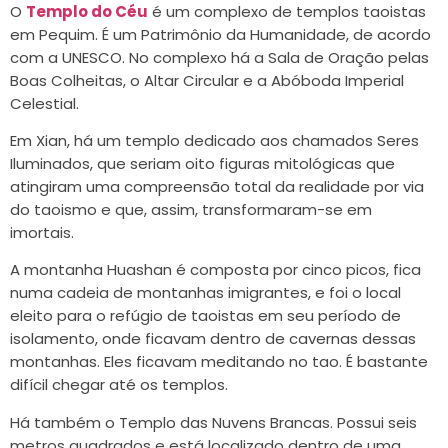
O
Templo do Céu
é um complexo de templos taoistas
em Pequim. É um Patrimônio da Humanidade, de acordo
com a UNESCO. No complexo há a Sala de Oração pelas
Boas Colheitas, o Altar Circular e a Abóboda Imperial
Celestial.
Em Xian, há um templo dedicado aos chamados Seres
Iluminados, que seriam oito figuras mitológicas que
atingiram uma compreensão total da realidade por via
do taoismo e que, assim, transformaram-se em
imortais.
A montanha Huashan é composta por cinco picos, fica
numa cadeia de montanhas imigrantes, e foi o local
eleito para o refúgio de taoistas em seu período de
isolamento, onde ficavam dentro de cavernas dessas
montanhas. Eles ficavam meditando no tao. É bastante
difícil chegar até os templos.
Há também o Templo das Nuvens Brancas. Possui seis
metros quadrados e está localizado dentro de uma