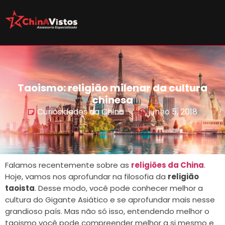
Taoismo: religião milenar da cultura
chinesa
Curiosidades da China
junho 5, 2018
Falamos recentemente sobre as
religiões da China
.
Hoje, vamos nos aprofundar na filosofia da
religião
taoista
. Desse modo, você pode conhecer melhor a
cultura do Gigante Asiático e se aprofundar mais nesse
grandioso país. Mas não só isso, entendendo melhor o
taoismo você pode compreender melhor a si mesmo e