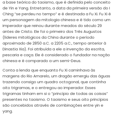
a base teórica do taoismo, que é definida pelo conceito
de Yin e Yang. Entretanto, a data da primeira versão do I
Ching “se perdeu no tempo” e é destinada a Fu Xi. Fu Xi é
um personagem da mitologia chinesa e é tido como um
imperador que reinou durante meados do século 29
antes de Cristo. Ele foi o primeiro dos Três Augustos
(líderes mitológicos da China durante o período
aproximado de 2850 a.C. a 2205 a.C., tempo anterior à
Dinastia Xia). Foi atribuída a ele a invenção da escrita,
pescaria e caça. Ele é considerado o fundador na nação
chinesa e é comparado a um semi-Deus.
Conta a lenda que enquanto Fu Xi caminhava às
margens do Rio Amarelo, um dragão emergiu das águas
trazendo consigo um quadro octogonal, que continha
oito trigramas, e o entregou ao imperador. Esses
trigramas tinham em si o “princípio de todas as coisas”
presentes no taoismo. O taoismo e seus oito princípios
são concebidos através de combinações entre yin e
yang.