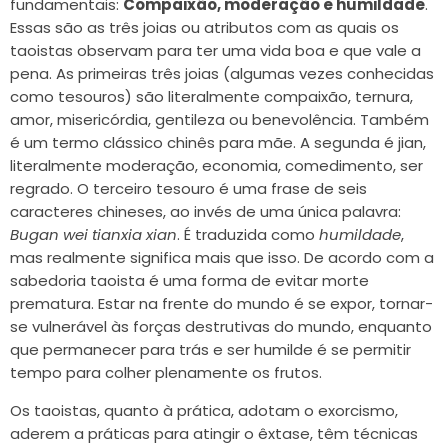
fundamentais:
Compaixão, moderação e humildade
.
Essas são as três joias ou atributos com as quais os
taoistas observam para ter uma vida boa e que vale a
pena. As primeiras três joias (algumas vezes conhecidas
como tesouros) são literalmente compaixão, ternura,
amor, misericórdia, gentileza ou benevolência. Também
é um termo clássico chinês para mãe. A segunda é jian,
literalmente moderação, economia, comedimento, ser
regrado. O terceiro tesouro é uma frase de seis
caracteres chineses, ao invés de uma única palavra:
Bugan wei tianxia xian
. É traduzida como
humildade
,
mas realmente significa mais que isso. De acordo com a
sabedoria taoista é uma forma de evitar morte
prematura. Estar na frente do mundo é se expor, tornar-
se vulnerável às forças destrutivas do mundo, enquanto
que permanecer para trás e ser humilde é se permitir
tempo para colher plenamente os frutos.
Os taoistas, quanto à prática, adotam o exorcismo,
aderem a práticas para atingir o êxtase, têm técnicas