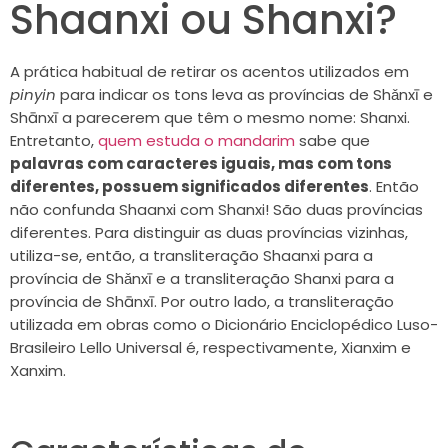
Shaanxi ou Shanxi?
A prática habitual de retirar os acentos utilizados em
pinyin
para indicar os tons leva as províncias de Shǎnxī e
Shānxī a parecerem que têm o mesmo nome: Shanxi.
Entretanto,
quem estuda o mandarim
sabe que
palavras com caracteres iguais, mas com tons
diferentes, possuem significados diferentes
. Então
não confunda Shaanxi com Shanxi! São duas províncias
diferentes. Para distinguir as duas províncias vizinhas,
utiliza-se, então, a transliteração Shaanxi para a
província de Shǎnxī e a transliteração Shanxi para a
província de Shānxī. Por outro lado, a transliteração
utilizada em obras como o Dicionário Enciclopédico Luso-
Brasileiro Lello Universal é, respectivamente, Xianxim e
Xanxim.