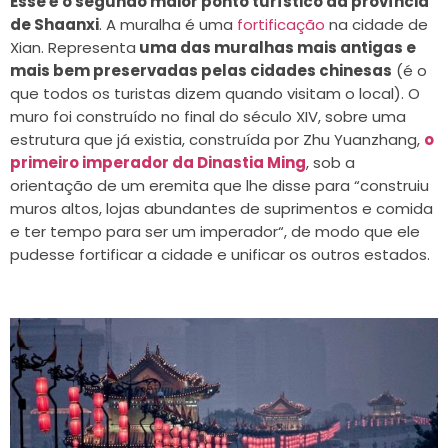
Esse é o segundo maior ponto turístico da província
de Shaanxi
. A muralha é uma
fortificação
na cidade de
Xian. Representa
uma das muralhas mais antigas e
mais bem preservadas pelas cidades chinesas
(é o
que todos os turistas dizem quando visitam o local). O
muro foi construído no final do século XIV, sobre uma
estrutura que já existia, construída por Zhu Yuanzhang,
o
primeiro imperador da Dinastia Ming
, sob a
orientação de um eremita que lhe disse para “construiu
muros altos, lojas abundantes de suprimentos e comida
e ter tempo para ser um imperador“, de modo que ele
pudesse fortificar a cidade e unificar os outros estados.