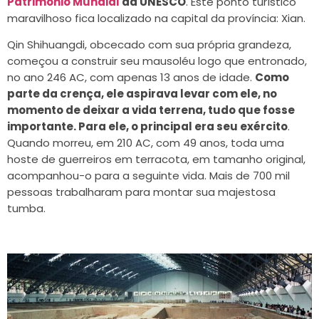
Patrimônio Mundial
da UNESCO
. Este ponto turístico
maravilhoso fica localizado na capital da província: Xian.
Qin Shihuangdi, obcecado com sua própria grandeza,
começou a construir seu mausoléu logo que entronado,
no ano 246 AC, com apenas 13 anos de idade.
Como
parte da crença, ele aspirava levar com ele, no
momento de deixar a vida terrena, tudo que fosse
importante. Para ele, o principal era seu exército
.
Quando morreu, em 210 AC, com 49 anos, toda uma
hoste de guerreiros em terracota, em tamanho original,
acompanhou-o para a seguinte vida. Mais de 700 mil
pessoas trabalharam para montar sua majestosa
tumba.