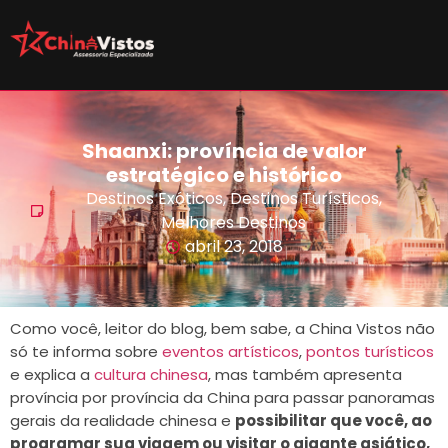
Shaanxi: província de valor
estratégico e histórico
Destinos Exóticos
,
Destinos Turísticos
,
Melhores Destinos
abril 23, 2018
Como você, leitor do blog, bem sabe, a China Vistos não
só te informa sobre
eventos artísticos
,
pontos turísticos
e explica a
cultura chinesa
, mas também apresenta
província por província da China para passar panoramas
gerais da realidade chinesa e
possibilitar que você, ao
programar sua viagem ou visitar o gigante asiático,