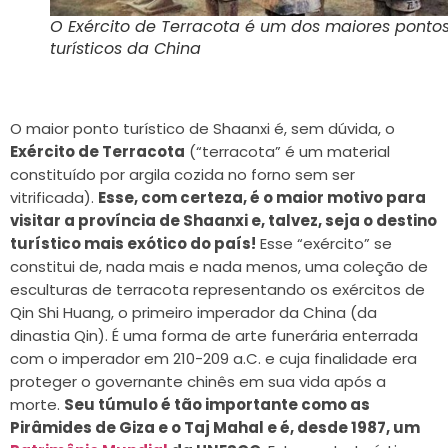
O Exército de Terracota é um dos maiores ponto
turísticos da China
O maior ponto turístico de Shaanxi é, sem dúvida, o
Exército de Terracota
(“terracota” é um material
constituído por argila cozida no forno sem ser
vitrificada).
Esse, com certeza, é o maior motivo para
visitar a província de Shaanxi e, talvez, seja o destino
turístico mais exótico do país!
Esse “exército” se
constitui de, nada mais e nada menos, uma coleção de
esculturas de terracota representando os exércitos de
Qin Shi Huang, o primeiro imperador da China (da
dinastia Qin). É uma forma de arte funerária enterrada
com o imperador em 210-209 a.C. e cuja finalidade era
proteger o governante chinês em sua vida após a
morte.
Seu túmulo é tão importante como as
Pirâmides de Giza e o Taj Mahal e é, desde 1987, um