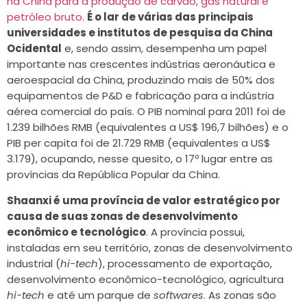
na China para a produção de carvão, gás natural e
petróleo bruto
.
É o lar de várias das principais
universidades e institutos de pesquisa da China
Ocidental
e, sendo assim, desempenha um papel
importante nas crescentes indústrias aeronáutica e
aeroespacial da China, produzindo mais de 50% dos
equipamentos de P&D e fabricação para a indústria
aérea comercial do país. O PIB nominal para 2011 foi de
1.239 bilhões RMB (equivalentes a US$ 196,7 bilhões) e o
PIB per capita foi de 21.729 RMB (equivalentes a US$
3.179), ocupando, nesse quesito, o 17º lugar entre as
províncias da República Popular da China.
Shaanxi é uma província de valor estratégico por
causa de suas zonas de desenvolvimento
econômico e tecnológico
. A província possui,
instaladas em seu território, zonas de desenvolvimento
industrial (
hi-tech
), processamento de exportação,
desenvolvimento econômico-tecnológico, agricultura
hi-tech
e até um parque de
softwares
. As zonas são