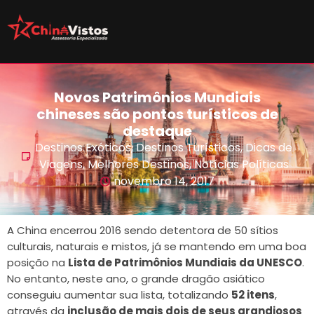
Novos Patrimônios Mundiais
chineses são pontos turísticos de
destaque
Destinos Exóticos
,
Destinos Turísticos
,
Dicas de
Viagens
,
Melhores Destinos
,
Notícias Políticas
novembro 14, 2017
A China encerrou 2016 sendo detentora de 50 sítios
culturais, naturais e mistos, já se mantendo em uma boa
posição na
Lista de Patrimônios Mundiais da UNESCO
.
No entanto, neste ano, o grande dragão asiático
conseguiu aumentar sua lista, totalizando
52 itens
,
através da
inclusão de mais dois de seus grandiosos