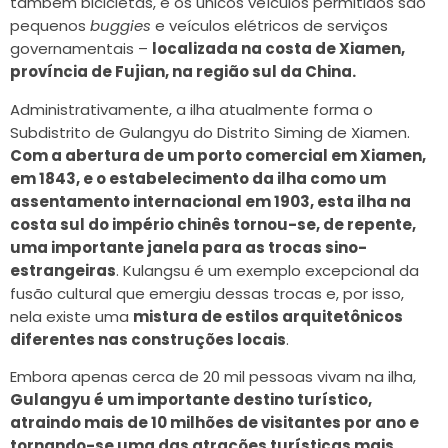
também bicicletas, e os únicos veículos permitidos são
pequenos
buggies
e veículos elétricos de serviços
governamentais –
localizada na costa de Xiamen,
província de Fujian, na região sul da China.
Administrativamente, a ilha atualmente forma o
Subdistrito de Gulangyu do Distrito Siming de Xiamen.
Com a abertura de um porto comercial em Xiamen,
em 1843, e o estabelecimento da ilha como um
assentamento internacional em 1903, esta ilha na
costa sul do império chinês tornou-se, de repente,
uma importante janela para as trocas sino-
estrangeiras
. Kulangsu é um exemplo excepcional da
fusão cultural que emergiu dessas trocas e, por isso,
nela existe uma
mistura de estilos arquitetônicos
diferentes nas construções locais
.
Embora apenas cerca de 20 mil pessoas vivam na ilha,
Gulangyu é um importante destino turístico,
atraindo mais de 10 milhões de visitantes por ano e
tornando-se uma das atrações turísticas mais