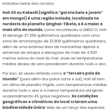
incluídos neste ano na Lista.
Hoh Xil ou Kekexili (significa “garota bela e jovem”
em mongol) é uma região isolada, localizada no
nordeste do planalto Qinghai-Tibete, e é o maior e
mais alto do mundo
, como reconheceu a UNESCO. Hoh
Xil abrange 37.356 quilômetros quadrados com uma
zona de amortização de 22.909 quilômetros quadrados,
além de uma extensa área de montanhas alpinas e
sistemas de estepe a elevações de mais de 4.500
metros acima do nível do mar, onde as temperaturas
médias abaixo de zero prevalecem durante todo o ano.
Por isso, às vezes referido como
o “terceiro polo do
mundo”
(para além dos polos norte e sul), Hoh Xil tem
um clima de planalto frígido, com temperaturas médias
durante todo o ano e a menor temperatura atingindo
ocasionalmente 45 graus negativos.
As condições
geográficas e climáticas do local criaram uma
biodiversidade única
. Mais de um terço das espécies