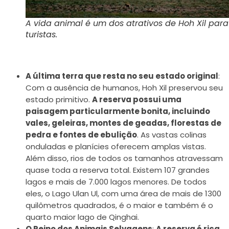
A vida animal é um dos atrativos de Hoh Xil para
turistas.
A última terra que resta no seu estado original
:
Com a ausência de humanos, Hoh Xil preservou seu
estado primitivo.
A reserva possui uma
paisagem particularmente bonita, incluindo
vales, geleiras, montes de geadas, florestas de
pedra e fontes de ebulição
. As vastas colinas
onduladas e planícies oferecem amplas vistas.
Além disso, rios de todos os tamanhos atravessam
quase toda a reserva total. Existem 107 grandes
lagos e mais de 7.000 lagos menores. De todos
eles, o Lago Ulan Ul, com uma área de mais de 1300
quilômetros quadrados, é o maior e também é o
quarto maior lago de Qinghai.
O Reino dos Animais Selvagens
:
A reserva é rica