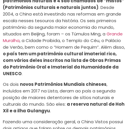
patrimônios naturais e 4 são chamados de “mistos”
(Patrimônios culturais e naturais juntos)
. Desde
2004, a China está investindo nas reformas em grande
escala nesses tesouros da história. Os seis primeiros
patrimônio da segunda maior economia do mundo,
situados em Beijing, foram – os Túmulos Ming, a
Grande
Muralha
, a Cidade Proibida, o Templo do Céu, o Palácio
de Verão, bem como o “Homem de Pequim”. Além disso,
o país tem um patrimônio cultural imaterial rico,
com vários deles inscritos na lista de Obras Primas
do Patrimônio Oral e Imaterial da Humanidade da
UNESCO
.
Os dois
novos Patrimônios Mundiais chineses
,
incluídos em 2017 na Lista, deram ao país a segunda
posição de maiores detentores de sítios naturais e
culturais do mundo. São eles:
a reserva natural de Hoh
Xil e a ilha Gulangyu
.
Fazendo uma consideração geral, a China Vistos possui
dois artigos que falam sobre os demais patrimônios