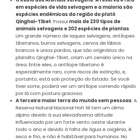
em espécies de vida selvagem e a maioria são
espécies endêmicas da região do platô
Qinghai-Tibet
. Possui
mais de 230 tipos de
animais selvagens e 202 espécies de plantas
.
Um grande número de iaques selvagens, antílopes
tibetanos, burros selvagens, cervos de lábios
brancos e ursos pardos, que são originários do
planalto Qinghai-Tibet, criam um cenário único na
área. Entre eles, o antílope tibetano é
especialmente raro, corre riscos de extinção, e,
portanto, está sob proteção do Estado. Se você
tiver sorte, poderá ver um antílope correndo rápido
por lá com postura graciosa.
A terceira maior terra do mundo sem pessoas
: A
Reserva Natural Nacional Hoh Xil tem um clima
alpino devido à sua elevadíssima altitude.
Influenciado por um forte vento oeste durante
todo o ano e devido à falta de água e oxigênio, é
seco e frio, e não é habitável para humanos. No