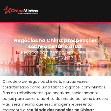
Negócios na China: prospecções
sobre o cenário atual
Negócios com a China
,
Sem Categoria
outubro 18, 2017
O modelo de negócios chinês é, muitas vezes,
caracterizado como uma fábrica gigante, com infinitas
filas de trabalhadores que encaixam tediosamente
peças para saciar o apetite do mundo por bens baratos.
Mas, será mesmo que essa imagem representa
realmente a
realidade dos negócios na China
?