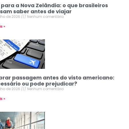
 para a Nova Zelândia: o que brasileiros
isam saber antes de viajar
ulho de 2026
Nenhum comentário
is »
rar passagem antes do visto americano:
cessário ou pode prejudicar?
ulho de 2026
Nenhum comentário
is »