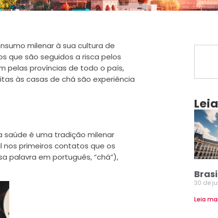
nsumo milenar à sua cultura de
cos que são seguidos a risca pelos
m pelas províncias de todo o país,
sitas às casas de chá são experiência
Lei
 saúde é uma tradição milenar
al nos primeiros contatos que os
a palavra em português, “chá”),
Brasi
30 de j
Leia ma