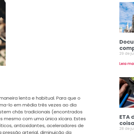
Docu
comp
29 de j
Leia ma
aneira lenta e habitual. Para que o
ma-lo em média três vezes ao dia
istem chás tradicionais (encontrados
ETA 
s mesmo com uma única xícara. Estes
coisa
íticos, antioxidantes, aceleradores de
28 de j
 pressão arterial, diminuição da