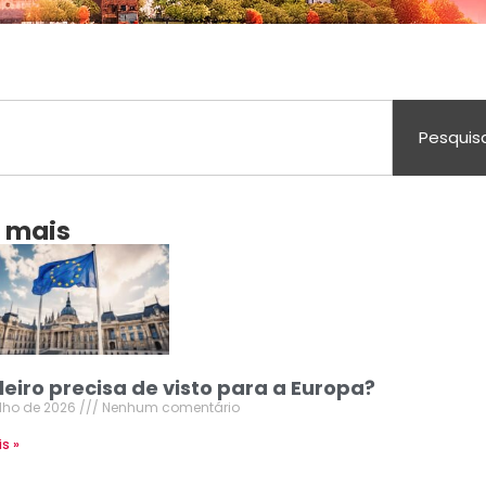
Pesquis
a mais
leiro precisa de visto para a Europa?
ulho de 2026
Nenhum comentário
is »