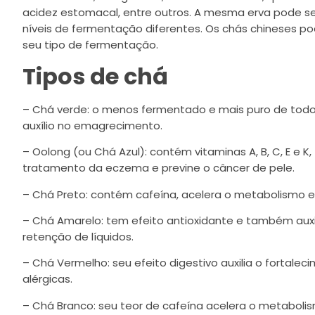
acidez estomacal, entre outros. A mesma erva pode ser
níveis de fermentação diferentes. Os chás chineses p
seu tipo de fermentação.
Tipos de chá
– Chá verde: o menos fermentado e mais puro de todos
auxílio no emagrecimento.
– Oolong (ou Chá Azul): contém vitaminas A, B, C, E e K, 
tratamento da eczema e previne o câncer de pele.
– Chá Preto: contém cafeína, acelera o metabolismo e
– Chá Amarelo: tem efeito antioxidante e também auxi
retenção de líquidos.
– Chá Vermelho: seu efeito digestivo auxilia o fortale
alérgicas.
– Chá Branco: seu teor de cafeína acelera o metabolis