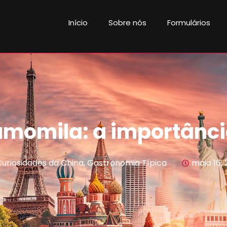
Início
Sobre nós
Formulários
momila: a importância
uriosidades da China
,
Gastronomia Típica
maio 16, 