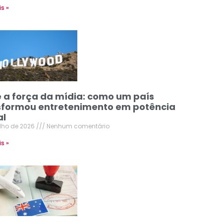
is »
e a força da mídia: como um país
sformou entretenimento em potência
al
ulho de 2026
Nenhum comentário
is »