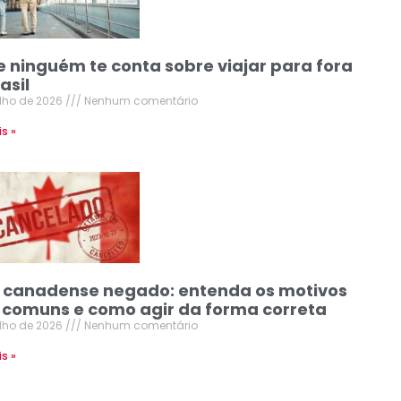
e ninguém te conta sobre viajar para fora
asil
ulho de 2026
Nenhum comentário
is »
o canadense negado: entenda os motivos
 comuns e como agir da forma correta
ulho de 2026
Nenhum comentário
is »