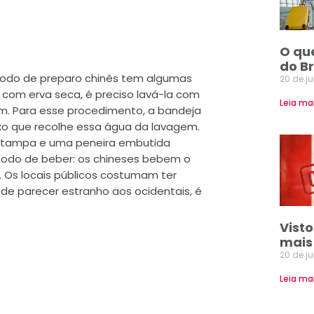
O qu
do Br
odo de preparo chinês tem algumas
20 de j
 com erva seca, é preciso lavá-la com
Leia ma
m. Para esse procedimento, a bandeja
xo que recolhe essa água da lavagem.
a tampa e uma peneira embutida
modo de beber: os chineses bebem o
 Os locais públicos costumam ter
e parecer estranho aos ocidentais, é
Vist
mais
20 de j
Leia ma