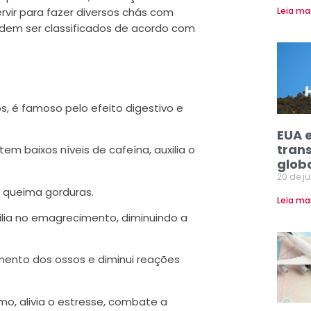
vir para fazer diversos chás com
Leia ma
odem ser classificados de acordo com
, é famoso pelo efeito digestivo e
EUA 
tran
tem baixos níveis de cafeína, auxilia o
glob
20 de j
 queima gorduras.
Leia ma
lia no emagrecimento, diminuindo a
cimento dos ossos e diminui reações
mo, alivia o estresse, combate a