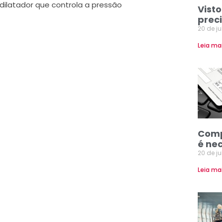
odilatador que controla a pressão
Visto
prec
20 de j
Leia ma
Comp
é ne
20 de j
Leia ma