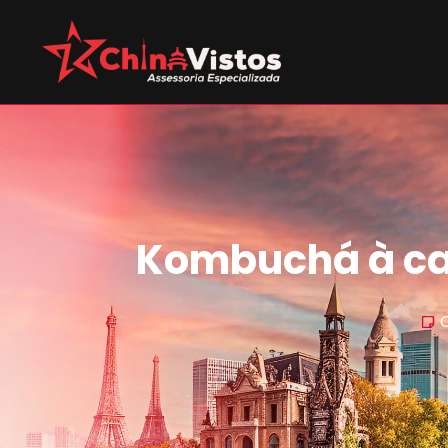
Kombuchá à ca
C