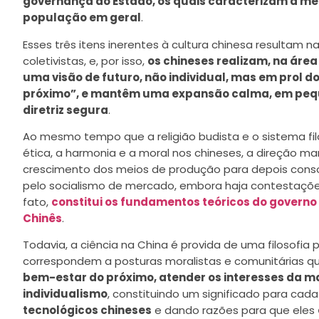
governança do Estado, os quais caracterizam a men
população em geral
.
Esses três itens inerentes à cultura chinesa resultam n
coletivistas, e, por isso,
os chineses realizam, na área
uma visão de futuro, não individual, mas em prol 
próximo”, e mantêm uma expansão calma, em pequ
diretriz segura
.
Ao mesmo tempo que a religião budista e o sistema fi
ética, a harmonia e a moral nos chineses, a direção m
crescimento dos meios de produção para depois consol
pelo socialismo de mercado, embora haja contestaçõe
fato,
constitui os fundamentos teóricos do governo
Chinês
.
Todavia, a ciência na China é provida de uma filosofia p
correspondem a posturas moralistas e comunitárias
bem-estar do próximo, atender os interesses da ma
individualismo
, constituindo um significado para ca
tecnológicos chineses
e dando razões para que eles