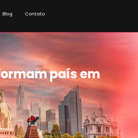
Blog
Contato
sformam país em
2017