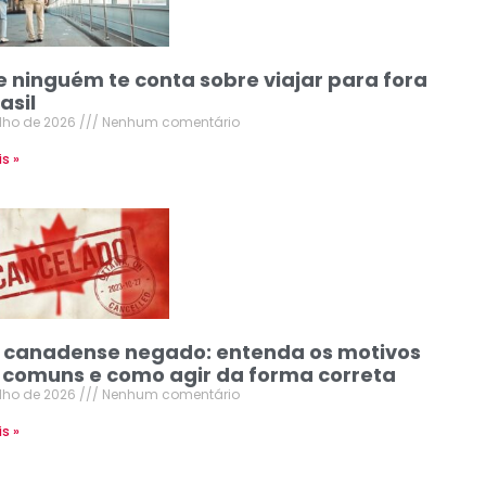
e ninguém te conta sobre viajar para fora
asil
ulho de 2026
Nenhum comentário
is »
o canadense negado: entenda os motivos
 comuns e como agir da forma correta
ulho de 2026
Nenhum comentário
is »