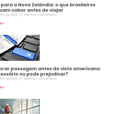
 para a Nova Zelândia: o que brasileiros
isam saber antes de viajar
ulho de 2026
Nenhum comentário
is »
rar passagem antes do visto americano:
cessário ou pode prejudicar?
ulho de 2026
Nenhum comentário
is »