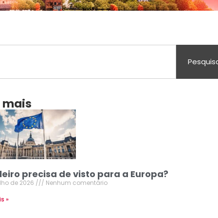
Pesquis
a mais
leiro precisa de visto para a Europa?
ulho de 2026
Nenhum comentário
is »