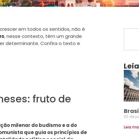
crescer em todos os sentidos, não é
es
, nesse contexto, têm um grande
er determinante. Confira o texto e
Lei
eses: fruto de
Brasi
30 de j
ição milenar do budismo e a do
Leia ma
munista que guia os princípios de