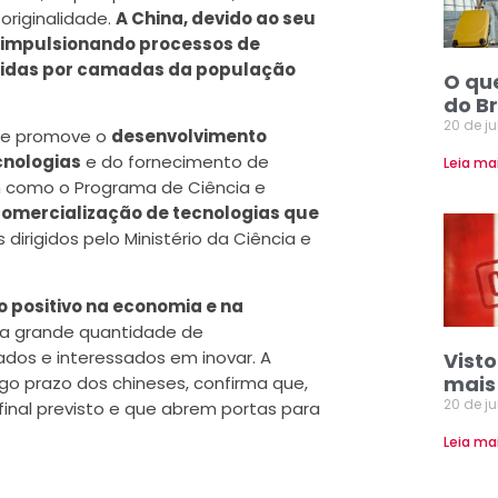
originalidade.
A China, devido ao seu
 impulsionando processos de
duzidas por camadas da população
O qu
do Br
20 de j
ue promove o
desenvolvimento
cnologias
e do fornecimento de
Leia ma
m como o Programa de Ciência e
omercialização de tecnologias que
 dirigidos pelo Ministério da Ciência e
o positivo na economia e na
ma grande quantidade de
ados e interessados em inovar. A
Vist
mais
ngo prazo dos chineses, confirma que,
20 de j
inal previsto e que abrem portas para
Leia ma