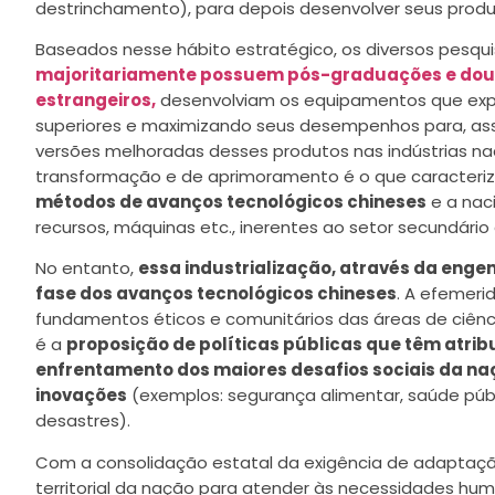
destrinchamento), para depois desenvolver seus produ
Baseados nesse hábito estratégico, os diversos pesqu
majoritariamente possuem pós-graduações e dou
estrangeiros,
desenvolviam os equipamentos que expl
superiores e maximizando seus desempenhos para, assi
versões melhoradas desses produtos nas indústrias na
transformação e de aprimoramento é o que caracteri
métodos de avanços tecnológicos chineses
e a nac
recursos, máquinas etc., inerentes ao setor secundári
No entanto,
essa industrialização, através da eng
fase dos avanços tecnológicos chineses
. A efemeri
fundamentos éticos e comunitários das áreas de ciênc
é a
proposição de políticas públicas que têm atrib
enfrentamento dos maiores desafios sociais da na
inovações
(exemplos: segurança alimentar, saúde púb
desastres).
Com a consolidação estatal da exigência de adaptação 
territorial da nação para atender às necessidades hu