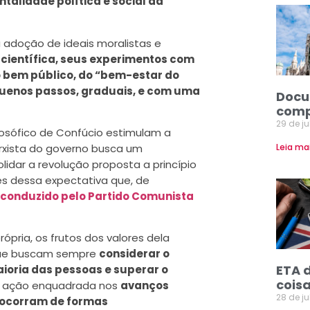
talidade política e social da
a adoção de ideais moralistas e
 científica, seus experimentos com
do bem público, do “bem-estar do
enos passos, graduais, e com uma
Docu
comp
29 de j
losófico de Confúcio estimulam a
arxista do governo busca um
Leia ma
idar a revolução proposta a princípio
s dessa expectativa que, de
 conduzido pelo Partido Comunista
rópria, os frutos dos valores dela
 que buscam sempre
considerar o
ETA 
ioria das pessoas e superar o
coisa
da ação enquadrada nos
avanços
28 de j
ocorram de formas