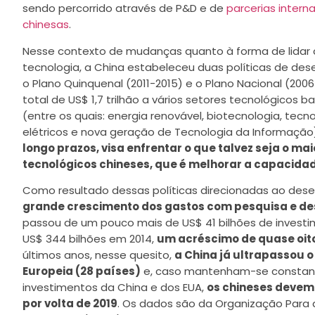
sendo percorrido através de P&D e de
parcerias inter
chinesas
.
Nesse contexto de mudanças quanto à forma de lidar c
tecnologia, a China estabeleceu duas políticas de des
o Plano Quinquenal (2011-2015) e o Plano Nacional (200
total de US$ 1,7 trilhão a vários setores tecnológicos
(entre os quais: energia renovável, biotecnologia, tecno
elétricos e nova geração de Tecnologia da Informação
longo prazos, visa enfrentar o que talvez seja o ma
tecnológicos chineses
, que é melhorar a capacida
Como resultado dessas políticas direcionadas ao dese
grande crescimento dos gastos com pesquisa e d
passou de um pouco mais de US$ 41 bilhões de invest
US$ 344 bilhões em 2014,
um acréscimo de quase oito
últimos anos, nesse quesito,
a China já ultrapassou o
Europeia (28 países)
e, caso mantenham-se constant
investimentos da China e dos EUA,
os chineses devem
por volta de 2019
. Os dados são da Organização Para