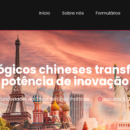
Início
Sobre nós
Formulários
ógicos chineses tran
potência de inovação
Curiosidades da China
,
Notícias Políticas
outubro 9, 