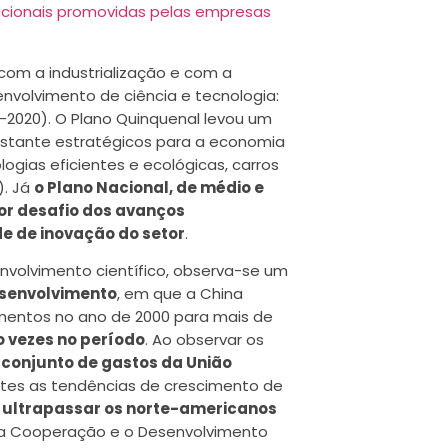
nacionais promovidas pelas empresas
om a industrialização e com a
envolvimento de ciência e tecnologia:
6-2020). O Plano Quinquenal levou um
 bastante estratégicos para a economia
logias eficientes e ecológicas, carros
). Já
o Plano Nacional, de médio e
ior desafio dos
avanços
de de inovação do setor
.
nvolvimento científico, observa-se um
esenvolvimento
, em que a China
imentos no ano de 2000 para mais de
 vezes no período
. Ao observar os
 conjunto de gastos da União
es as tendências de crescimento de
 ultrapassar os norte-americanos
 a Cooperação e o Desenvolvimento