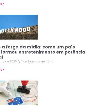
is »
e a força da mídia: como um país
sformou entretenimento em potência
al
ulho de 2026
Nenhum comentário
is »