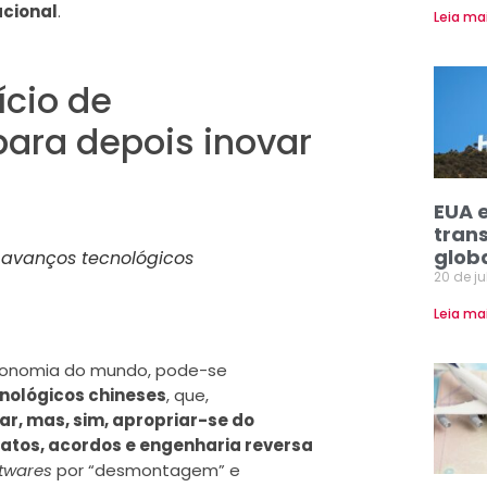
acional
.
Leia ma
ício de
para depois inovar
EUA 
tran
glob
s avanços tecnológicos
20 de j
Leia ma
economia do mundo, pode-se
cnológicos chineses
, que,
ar, mas, sim, apropriar-se do
atos, acordos e engenharia reversa
twares
por “desmontagem” e