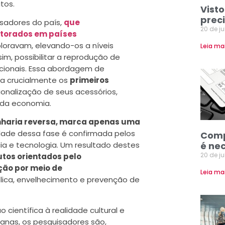
tos.
Visto
prec
isadores do país,
que
20 de j
torados em países
oravam, elevando-os a níveis
Leia ma
m, possibilitar a reprodução de
cionais. Essa abordagem de
za crucialmente os
primeiros
ionalização de seus acessórios,
o da economia.
enharia reversa, marca apenas uma
dade dessa fase é confirmada pelos
Comp
é ne
ia e tecnologia. Um resultado destes
20 de j
utos orientados pelo
ção por meio de
Leia ma
lica, envelhecimento e prevenção de
científica à realidade cultural e
manas, os pesquisadores são,